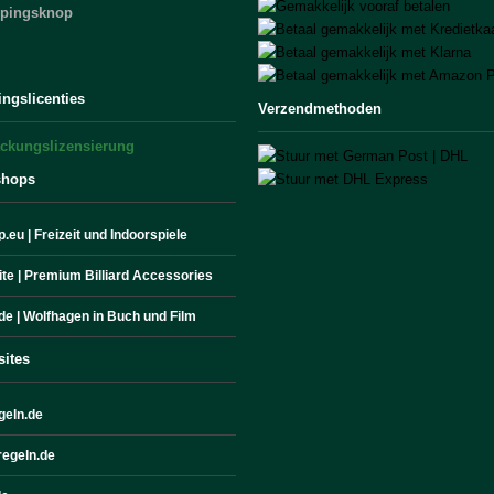
epingsknop
ingslicenties
Verzendmethoden
shops
.eu | Freizeit und Indoorspiele
site | Premium Billiard Accessories
de | Wolfhagen in Buch und Film
sites
geln.de
egeln.de