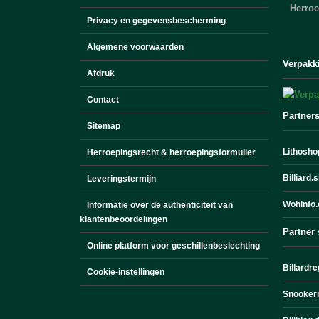
Herro
Privacy en gegevensbescherming
Algemene voorwaarden
Verpakk
Afdruk
Contact
Partner
Sitemap
Lithoshop
Herroepingsrecht & herroepingsformulier
Billiard.
Leveringstermijn
Wohinfo.
Informatie over de authenticiteit van
klantenbeoordelingen
Partner 
Online platform voor geschillenbeslechting
Billardre
Cookie-instellingen
Snookerr