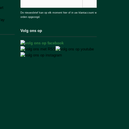
De nieuwsbrief kan op elk moment hier of in uw klantaccount w
orden opgezegd.
Volg ons op