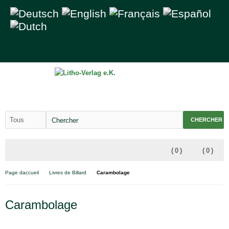
CHERCHER
(
0
)
(
0
)
Page daccueil
Livres de Billard
Carambolage
Carambolage