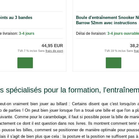
ints au 3 bandes
Boule d'entraînement Snooker N
Barrow 52mm avec instructions
e livraison:
3-4 jours
Délai de livraison:
3-4 jours ouvrabl
44,95 EUR
38,
TVA 7 % inclus Sans
frais de port
TVA 19 % inclus Sans
fra
s spécialisés pour la formation, l'entraînem
ut-on vraiment bien jouer au billard : Certains disent que c'est lorsqu'on 
 de parties ! On peut bien jouer lorsque l'on a troué une bille et que l'on a
suivante. Comme pour le carambolage, il faut si possible poser la bille de maniè
actement ce dont il est question dans nos livres. Ils montrent comment tenir c
n pousse les billes, comment se positionner de manière optimale pour pousse
ais il s'agit de bien plus que cela : la posture et la position ne suffisent pas à f