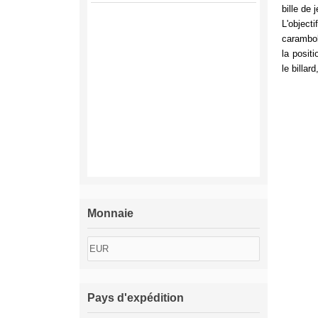
bille de 
L'object
carambol
la posit
le billar
Monnaie
Pays d'expédition