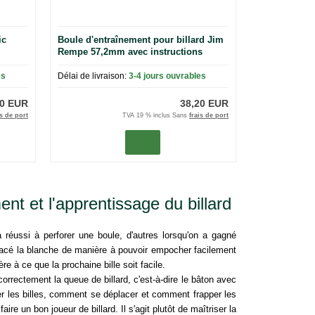
ic
Boule d'entraînement pour billard Jim
Rempe 57,2mm avec instructions
es
Délai de livraison:
3-4 jours ouvrables
20 EUR
38,20 EUR
is de port
TVA 19 % inclus Sans
frais de port
ent et l'apprentissage du billard
a réussi à perforer une boule, d'autres lorsqu'on a gagné
 placé la blanche de manière à pouvoir empocher facilement
re à ce que la prochaine bille soit facile.
orrectement la queue de billard, c'est-à-dire le bâton avec
r les billes, comment se déplacer et comment frapper les
aire un bon joueur de billard. Il s'agit plutôt de maîtriser la