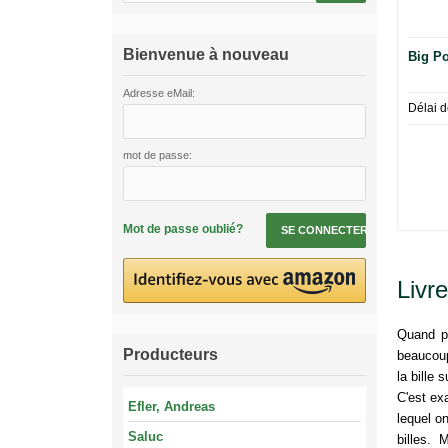
Bienvenue à nouveau
Big Po
Adresse eMail:
Délai d
mot de passe:
Mot de passe oublié?
SE CONNECTER
Livre
Quand pe
Producteurs
beaucoup
la bille 
C'est ex
Efler, Andreas
lequel o
Saluc
billes. M