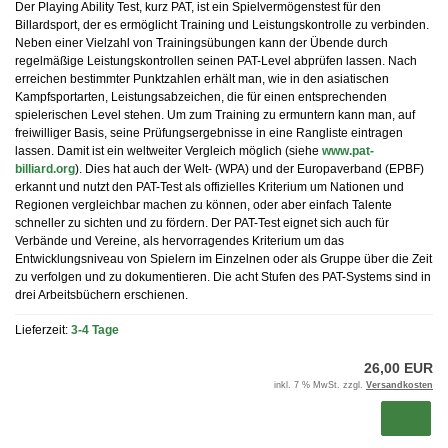
Der Playing Ability Test, kurz PAT, ist ein Spielvermögenstest für den
Billardsport, der es ermöglicht Training und Leistungskontrolle zu verbinden.
Neben einer Vielzahl von Trainingsübungen kann der Übende durch
regelmäßige Leistungskontrollen seinen PAT-Level abprüfen lassen. Nach
erreichen bestimmter Punktzahlen erhält man, wie in den asiatischen
Kampfsportarten, Leistungsabzeichen, die für einen entsprechenden
spielerischen Level stehen. Um zum Training zu ermuntern kann man, auf
freiwilliger Basis, seine Prüfungsergebnisse in eine Rangliste eintragen
lassen. Damit ist ein weltweiter Vergleich möglich (siehe
www.pat-
billiard.org
). Dies hat auch der Welt- (WPA) und der Europaverband (EPBF)
erkannt und nutzt den PAT-Test als offizielles Kriterium um Nationen und
Regionen vergleichbar machen zu können, oder aber einfach Talente
schneller zu sichten und zu fördern. Der PAT-Test eignet sich auch für
Verbände und Vereine, als hervorragendes Kriterium um das
Entwicklungsniveau von Spielern im Einzelnen oder als Gruppe über die Zeit
zu verfolgen und zu dokumentieren. Die acht Stufen des PAT-Systems sind in
drei Arbeitsbüchern erschienen.
Lieferzeit:
3-4 Tage
26,00 EUR
inkl. 7 % MwSt. zzgl.
Versandkosten