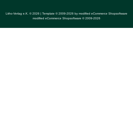
Litho-Verlag e.K. © 2026 | Template © 2009-2026 by
mod
ified eCommerce Shopsoftware
mod
ified eCommerce Shopsoftware © 2009-2026