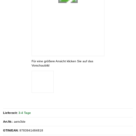
Für eine größere Ansicht klicken Sie auf das
Vorschaubild
Lieferzeit:
3-4 Tage
Art.Nr.:
aetv3de
GTIN/EAN:
9783941484818