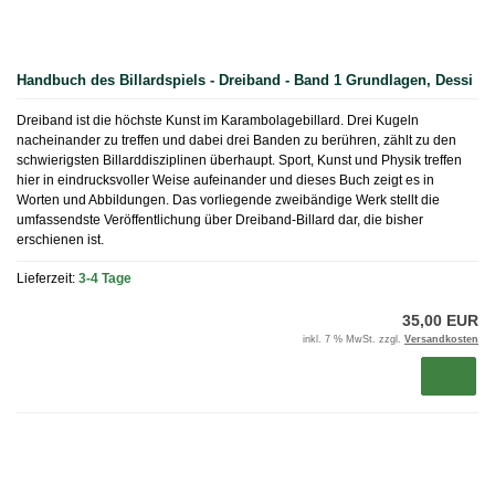
Handbuch des Billardspiels - Dreiband - Band 1 Grundlagen, Dessi
Dreiband ist die höchste Kunst im Karambolagebillard. Drei Kugeln
nacheinander zu treffen und dabei drei Banden zu berühren, zählt zu den
schwierigsten Billarddisziplinen überhaupt. Sport, Kunst und Physik treffen
hier in eindrucksvoller Weise aufeinander und dieses Buch zeigt es in
Worten und Abbildungen. Das vorliegende zweibändige Werk stellt die
umfassendste Veröffentlichung über Dreiband-Billard dar, die bisher
erschienen ist.
Lieferzeit:
3-4 Tage
35,00 EUR
inkl. 7 % MwSt. zzgl.
Versandkosten