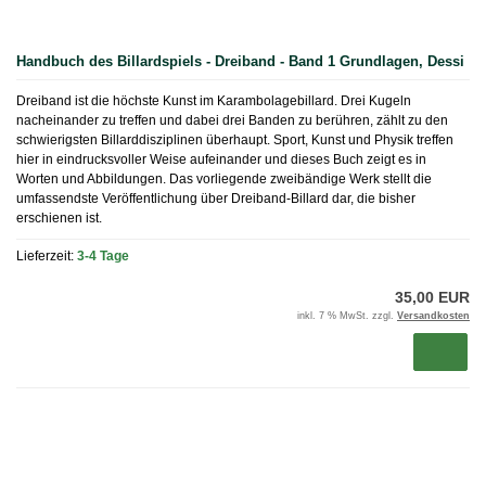
Handbuch des Billardspiels - Dreiband - Band 1 Grundlagen, Dessi
Dreiband ist die höchste Kunst im Karambolagebillard. Drei Kugeln
nacheinander zu treffen und dabei drei Banden zu berühren, zählt zu den
schwierigsten Billarddisziplinen überhaupt. Sport, Kunst und Physik treffen
hier in eindrucksvoller Weise aufeinander und dieses Buch zeigt es in
Worten und Abbildungen. Das vorliegende zweibändige Werk stellt die
umfassendste Veröffentlichung über Dreiband-Billard dar, die bisher
erschienen ist.
Lieferzeit:
3-4 Tage
35,00 EUR
inkl. 7 % MwSt. zzgl.
Versandkosten