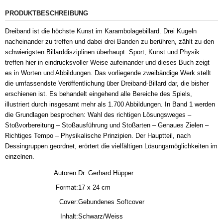
PRODUKTBESCHREIBUNG
Dreiband ist die höchste Kunst im Karambolagebillard. Drei Kugeln
nacheinander zu treffen und dabei drei Banden zu berühren, zählt zu den
schwierigsten Billarddisziplinen überhaupt. Sport, Kunst und Physik
treffen hier in eindrucksvoller Weise aufeinander und dieses Buch zeigt
es in Worten und Abbildungen. Das vorliegende zweibändige Werk stellt
die umfassendste Veröffentlichung über Dreiband-Billard dar, die bisher
erschienen ist. Es behandelt eingehend alle Bereiche des Spiels,
illustriert durch insgesamt mehr als 1.700 Abbildungen. In Band 1 werden
die Grundlagen besprochen: Wahl des richtigen Lösungsweges –
Stoßvorbereitung – Stoßausführung und Stoßarten – Genaues Zielen –
Richtiges Tempo – Physikalische Prinzipien. Der Hauptteil, nach
Dessingruppen geordnet, erörtert die vielfältigen Lösungsmöglichkeiten im
einzelnen.
Autoren:
Dr. Gerhard Hüpper
Format:
17 x 24 cm
Cover:
Gebundenes Softcover
Inhalt:
Schwarz/Weiss